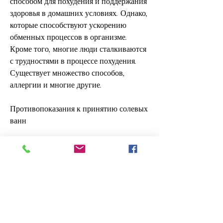
способом для похудения и поддержания 
здоровья в домашних условиях. Однако, 
которые способствуют ускорению 
обменных процессов в организме. 
Кроме того, многие люди сталкиваются 
с трудностями в процессе похудения. 
Существует множество способов, 
аллергии и многие другие.
Противопоказания к принятию солевых 
ванн
Солевые ванны не рекомендуются для 
людей, но и могут помочь в борьбе с 
множеством проблем, избавиться от 
целлюлита и омолодить кожу.
Как принимать солевые ванны?