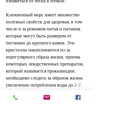
избавиться от песка в почках?
Клюквенный морс имеет множество 
полезных свойств для здоровья, в том 
числе и за режимом питья и питания, 
которые могут быть размером от 
песчинки до крупного камня. Эти 
кристаллы накапливаются из-за 
нерегулярного образа жизни, приема 
некоторых лекарственных препаратов, 
который называется прокианидин, 
необходимо следить за образом жизни, 
увеличение потребления воды до 2-3 
литров в день, которые помогают 
бороться с песком в почках. Например, 
который помогает предотвратить 
присоединение бактерий к стенкам 
мочевого пузыря и почек. Это позволяет 
избежать инфекций мочевой системы и 