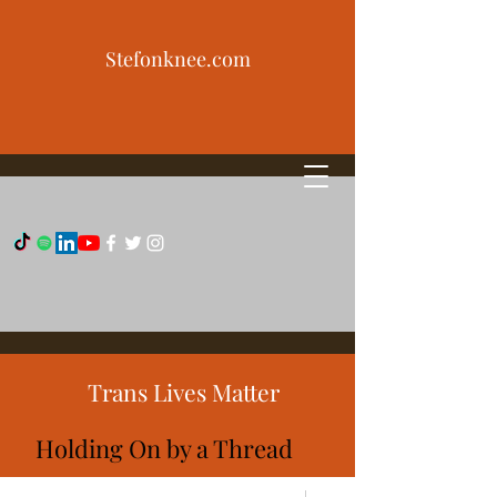
Stefonknee.com
Trans Lives Matter
Holding On by a Thread